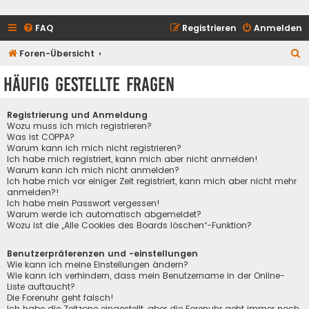
FAQ
Registrieren
Anmelden
S
Foren-Übersicht
u
Häufig gestellte Fragen
c
h
Registrierung und Anmeldung
e
Wozu muss ich mich registrieren?
Was ist COPPA?
Warum kann ich mich nicht registrieren?
Ich habe mich registriert, kann mich aber nicht anmelden!
Warum kann ich mich nicht anmelden?
Ich habe mich vor einiger Zeit registriert, kann mich aber nicht mehr
anmelden?!
Ich habe mein Passwort vergessen!
Warum werde ich automatisch abgemeldet?
Wozu ist die „Alle Cookies des Boards löschen“-Funktion?
Benutzerpräferenzen und -einstellungen
Wie kann ich meine Einstellungen ändern?
Wie kann ich verhindern, dass mein Benutzername in der Online-
Liste auftaucht?
Die Forenuhr geht falsch!
Ich habe die Zeitzone eingestellt, aber die Forenuhr geht immer noch