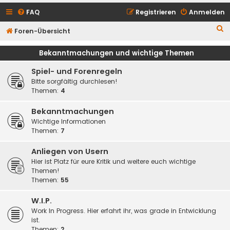
FAQ
Registrieren
Anmelden
S
Foren-Übersicht
u
Bekanntmachungen und wichtige Themen
c
Spiel- und Forenregeln
h
Bitte sorgfältig durchlesen!
e
Themen:
4
Bekanntmachungen
Wichtige Informationen
Themen:
7
Anliegen von Usern
Hier ist Platz für eure Kritik und weitere euch wichtige
Themen!
Themen:
55
W.I.P.
Work In Progress. Hier erfahrt ihr, was grade in Entwicklung
ist.
Themen:
2