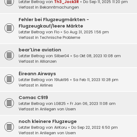
Letzter Beitrag von
Th3_Jock3R
«
Do Sep 11, 2025 11:20 pm
Verfasst in
Bekanntmachungen
Fehler bei Flugzeugmärkten -
Flugzeugkauf/leere Märkte
Letzter Beitrag von
Flo
«
So Aug 31, 2025 1:56 pm
Verfasst in
Technische Probleme
bear'Line aviation
Letzter Beitrag von
Silber04
«
So Okt 08, 2023 10:08 am
Verfasst in
Allianzen
Éireann Airways
Letzter Beitrag von
19luki96
«
Sa Feb 11, 2023 10:28 pm
Verfasst in
Airlines
Comac C919
Letzter Beitrag von
LGB25
«
Fr Jan 06, 2023 11:08 am
Verfasst in
Anliegen von Usern
noch kleinere Flugzeuge
Letzter Beitrag von
AirKoru
«
Do Sep 22, 2022 6:50 pm
Verfasst in
Anliegen von Usern