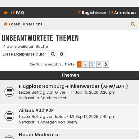
FAQ
Registrieren
Anmelden
S
Foren-Übersicht
u
Unbeantwortete Themen
c
Zur erweiterten Suche
h
Suche
Erweiterte Suche
e
Die Suche ergab 95 Treffer
1
2
3
4
Nächste
Themen
Flugplatz Hamburg-Finkenwerder (XFW/EDHI)
Letzter Beitrag von
Oliver1
«
Fr Jan 16, 2026 8:26 pm
Verfasst in
Spotterbereich
Airbus A321P2F
Letzter Beitrag von
luzius
«
Mi Sep 17, 2025 7:48 pm
Verfasst in
Anliegen von Usern
Neuer Moderator