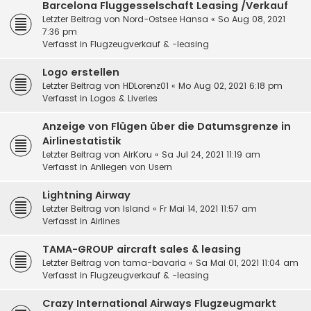
Barcelona Fluggesselschaft Leasing /Verkauf
Letzter Beitrag von
Nord-Ostsee Hansa
«
So Aug 08, 2021
7:36 pm
Verfasst in
Flugzeugverkauf & -leasing
Logo erstellen
Letzter Beitrag von
HDLorenz01
«
Mo Aug 02, 2021 6:18 pm
Verfasst in
Logos & Liveries
Anzeige von Flügen über die Datumsgrenze in
Airlinestatistik
Letzter Beitrag von
AirKoru
«
Sa Jul 24, 2021 11:19 am
Verfasst in
Anliegen von Usern
Lightning Airway
Letzter Beitrag von
Island
«
Fr Mai 14, 2021 11:57 am
Verfasst in
Airlines
TAMA-GROUP aircraft sales & leasing
Letzter Beitrag von
tama-bavaria
«
Sa Mai 01, 2021 11:04 am
Verfasst in
Flugzeugverkauf & -leasing
Crazy International Airways Flugzeugmarkt