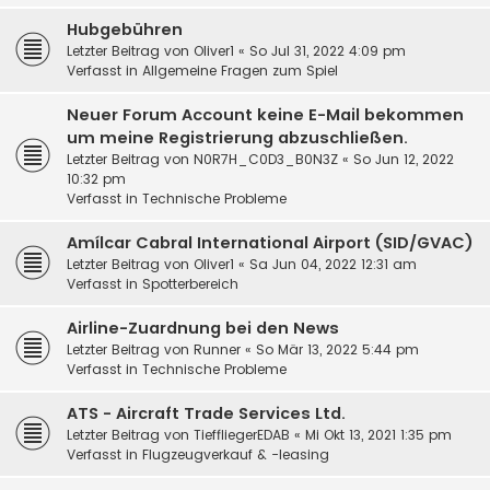
Hubgebühren
Letzter Beitrag von
Oliver1
«
So Jul 31, 2022 4:09 pm
Verfasst in
Allgemeine Fragen zum Spiel
Neuer Forum Account keine E-Mail bekommen
um meine Registrierung abzuschließen.
Letzter Beitrag von
N0R7H_C0D3_B0N3Z
«
So Jun 12, 2022
10:32 pm
Verfasst in
Technische Probleme
Amílcar Cabral International Airport (SID/GVAC)
Letzter Beitrag von
Oliver1
«
Sa Jun 04, 2022 12:31 am
Verfasst in
Spotterbereich
Airline-Zuardnung bei den News
Letzter Beitrag von
Runner
«
So Mär 13, 2022 5:44 pm
Verfasst in
Technische Probleme
ATS - Aircraft Trade Services Ltd.
Letzter Beitrag von
TieffliegerEDAB
«
Mi Okt 13, 2021 1:35 pm
Verfasst in
Flugzeugverkauf & -leasing