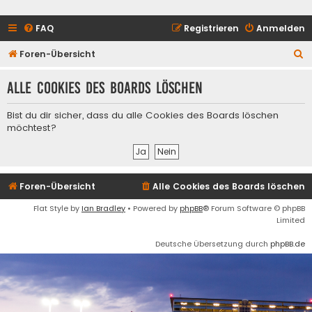
FAQ
Registrieren
Anmelden
S
Foren-Übersicht
u
Alle Cookies des Boards löschen
c
h
Bist du dir sicher, dass du alle Cookies des Boards löschen
e
möchtest?
Foren-Übersicht
Alle Cookies des Boards löschen
Flat Style by
Ian Bradley
• Powered by
phpBB
® Forum Software © phpBB
Limited
Deutsche Übersetzung durch
phpBB.de