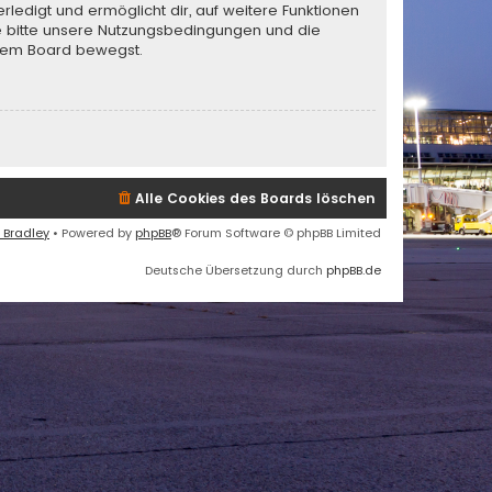
rledigt und ermöglicht dir, auf weitere Funktionen
te bitte unsere Nutzungsbedingungen und die
iesem Board bewegst.
Alle Cookies des Boards löschen
 Bradley
• Powered by
phpBB
® Forum Software © phpBB Limited
Deutsche Übersetzung durch
phpBB.de