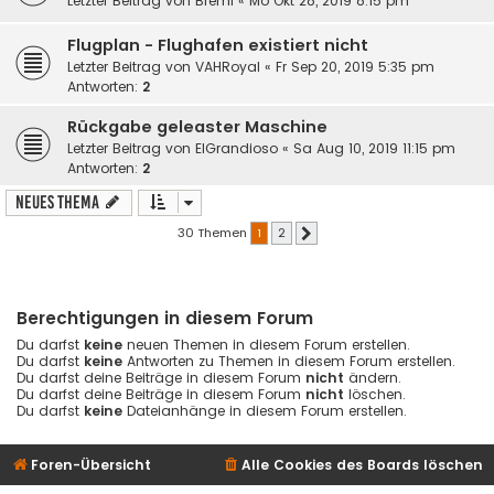
Letzter Beitrag von
Bremi
«
Mo Okt 28, 2019 8:15 pm
Flugplan - Flughafen existiert nicht
Letzter Beitrag von
VAHRoyal
«
Fr Sep 20, 2019 5:35 pm
Antworten:
2
Rückgabe geleaster Maschine
Letzter Beitrag von
ElGrandioso
«
Sa Aug 10, 2019 11:15 pm
Antworten:
2
Neues Thema
30 Themen
1
2
Nächste
Berechtigungen in diesem Forum
Du darfst
keine
neuen Themen in diesem Forum erstellen.
Du darfst
keine
Antworten zu Themen in diesem Forum erstellen.
Du darfst deine Beiträge in diesem Forum
nicht
ändern.
Du darfst deine Beiträge in diesem Forum
nicht
löschen.
Du darfst
keine
Dateianhänge in diesem Forum erstellen.
Foren-Übersicht
Alle Cookies des Boards löschen