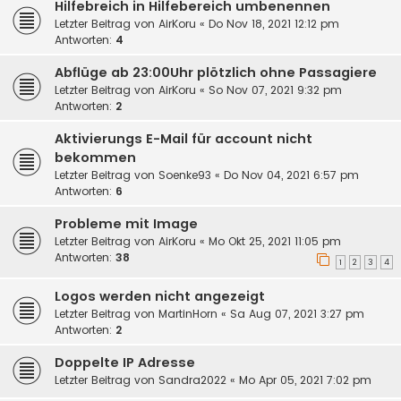
Hilfebreich in Hilfebereich umbenennen
Letzter Beitrag von
AirKoru
«
Do Nov 18, 2021 12:12 pm
Antworten:
4
Abflüge ab 23:00Uhr plötzlich ohne Passagiere
Letzter Beitrag von
AirKoru
«
So Nov 07, 2021 9:32 pm
Antworten:
2
Aktivierungs E-Mail für account nicht
bekommen
Letzter Beitrag von
Soenke93
«
Do Nov 04, 2021 6:57 pm
Antworten:
6
Probleme mit Image
Letzter Beitrag von
AirKoru
«
Mo Okt 25, 2021 11:05 pm
Antworten:
38
1
2
3
4
Logos werden nicht angezeigt
Letzter Beitrag von
MartinHorn
«
Sa Aug 07, 2021 3:27 pm
Antworten:
2
Doppelte IP Adresse
Letzter Beitrag von
Sandra2022
«
Mo Apr 05, 2021 7:02 pm