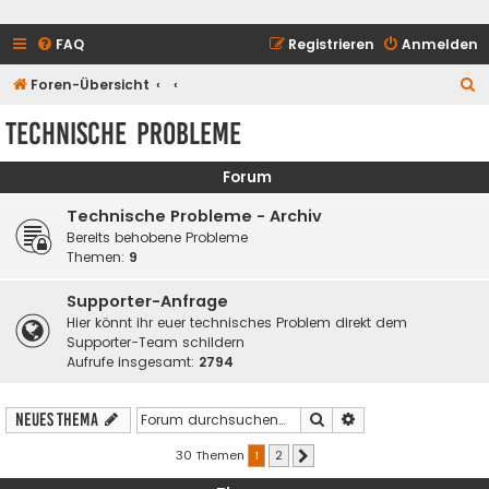
FAQ
Registrieren
Anmelden
S
Foren-Übersicht
u
Technische Probleme
c
h
Forum
e
Technische Probleme - Archiv
Bereits behobene Probleme
Themen:
9
Supporter-Anfrage
Hier könnt ihr euer technisches Problem direkt dem
Supporter-Team schildern
Aufrufe insgesamt:
2794
Suche
Erweiterte Suche
Neues Thema
30 Themen
1
2
Nächste