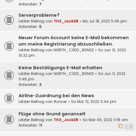
Antworten:
7
Serverprobleme?
Letzter Beitrag von
Th3_Jock3R
«
Mo Jul 18, 2022 5:45 pm
Antworten:
5
Neuer Forum Account keine E-Mail bekommen
um meine Registrierung abzuschließen.
Letzter Beitrag von
N0R7H_C0D3_B0N3Z
«
So Jun 12, 2022
10:32 pm
Keine Bestätigungs E-Mail erhalten
Letzter Beitrag von
N0R7H_C0D3_B0N3Z
«
Sa Jun 11, 2022
11:48 pm
Antworten:
3
Airline-Zuardnung bei den News
Letzter Beitrag von
Runner
«
So Mär 13, 2022 5:44 pm
Flüge ohne Grund gecancelt
Letzter Beitrag von
Th3_Jock3R
«
So Mär 06, 2022 3:18 am
Antworten:
11
1
2