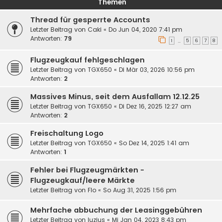
Themen
Thread für gesperrte Accounts
Letzter Beitrag von
Caki
«
Do Jun 04, 2020 7:41 pm
Antworten:
79
1
5
6
7
8
…
Flugzeugkauf fehlgeschlagen
Letzter Beitrag von
TGX650
«
Di Mär 03, 2026 10:56 pm
Antworten:
2
Massives Minus, seit dem Ausfallam 12.12.25
Letzter Beitrag von
TGX650
«
Di Dez 16, 2025 12:27 am
Antworten:
2
Freischaltung Logo
Letzter Beitrag von
TGX650
«
So Dez 14, 2025 1:41 am
Antworten:
1
Fehler bei Flugzeugmärkten -
Flugzeugkauf/leere Märkte
Letzter Beitrag von
Flo
«
So Aug 31, 2025 1:56 pm
Mehrfache abbuchung der Leasinggebühren
Letzter Beitrag von
luzius
«
Mi Jan 04, 2023 8:43 pm