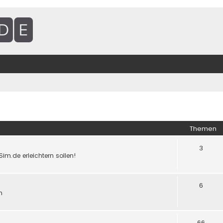
Themen
3
Sim.de erleichtern sollen!
6
n
66