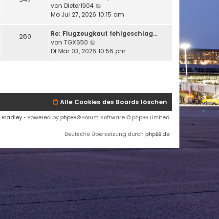
B
s
N
von
Dieter1904
e
t
e
Mo Jul 27, 2026 10:15 am
i
e
u
t
r
e
Re: Flugzeugkauf fehlgeschlag…
280
r
B
s
N
von
TGX650
a
e
t
e
Di Mär 03, 2026 10:56 pm
g
i
e
u
t
r
e
r
B
s
a
e
t
g
i
e
Alle Cookies des Boards löschen
t
r
r
B
 Bradley
• Powered by
phpBB
® Forum Software © phpBB Limited
a
e
g
i
Deutsche Übersetzung durch
phpBB.de
t
r
a
g