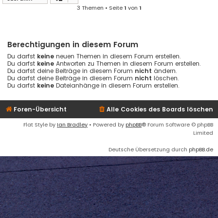
3 Themen • Seite
1
von
1
Berechtigungen in diesem Forum
Du darfst
keine
neuen Themen in diesem Forum erstellen.
Du darfst
keine
Antworten zu Themen in diesem Forum erstellen.
Du darfst deine Beiträge in diesem Forum
nicht
ändern.
Du darfst deine Beiträge in diesem Forum
nicht
löschen.
Du darfst
keine
Dateianhänge in diesem Forum erstellen.
Foren-Übersicht
Alle Cookies des Boards löschen
Flat Style by
Ian Bradley
• Powered by
phpBB
® Forum Software © phpBB
Limited
Deutsche Übersetzung durch
phpBB.de