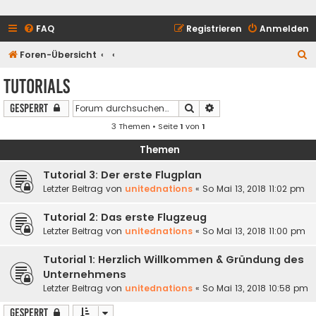
FAQ
Registrieren
Anmelden
S
Foren-Übersicht
u
Tutorials
c
Suche
Erweiterte Suche
Gesperrt
h
3 Themen • Seite
1
von
1
e
Themen
Tutorial 3: Der erste Flugplan
Letzter Beitrag von
unitednations
«
So Mai 13, 2018 11:02 pm
Tutorial 2: Das erste Flugzeug
Letzter Beitrag von
unitednations
«
So Mai 13, 2018 11:00 pm
Tutorial 1: Herzlich Willkommen & Gründung des
Unternehmens
Letzter Beitrag von
unitednations
«
So Mai 13, 2018 10:58 pm
Gesperrt