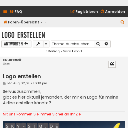
FAQ
Registrieren
Anmelden
S
Foren-Übersicht
u
Logo erstellen
c
Suche
Erweiterte
Antworten
h
1 Beitrag • Seite
1
von
1
e
HDLorenz01
User
Logo erstellen
B
Mo Aug 02, 2021 6:18 pm
e
i
Servus zusammen,
t
gibt es hier aktuell jemanden, der mir ein Logo für meine
r
a
Airline erstellen könnte?
g
Mit uns kommen Sie immer Sicher an Ihr Ziel