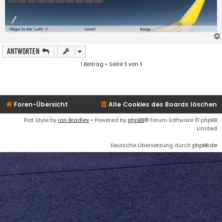
Antworten
1 Beitrag • Seite
1
von
1
Foren-Übersicht
Alle Cookies des Boards löschen
Flat Style by
Ian Bradley
• Powered by
phpBB
® Forum Software © phpBB
Limited
Deutsche Übersetzung durch
phpBB.de