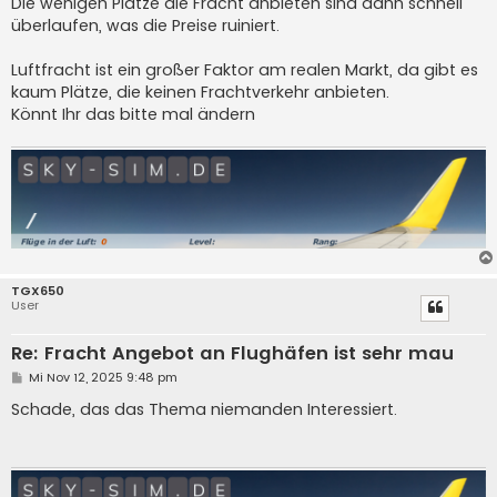
Die wenigen Plätze die Fracht anbieten sind dann schnell
überlaufen, was die Preise ruiniert.
Luftfracht ist ein großer Faktor am realen Markt, da gibt es
kaum Plätze, die keinen Frachtverkehr anbieten.
Könnt Ihr das bitte mal ändern
TGX650
User
Re: Fracht Angebot an Flughäfen ist sehr mau
B
Mi Nov 12, 2025 9:48 pm
e
i
Schade, das das Thema niemanden Interessiert.
t
r
a
g