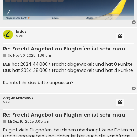
luzius
User
Re: Fracht Angebot an Flughäfen ist sehr mau
B
So Nov 30, 2025 11:36 am
e
i
BER hat 2024 44.000 t Fracht abgewickelt und hat 0 Punkte,
t
Dus hat 2024 38.000 t Fracht abgewickelt und hat 4 Punkte.
r
a
g
Könntet ihr das bitte anpassen?
Angus McManus
User
Re: Fracht Angebot an Flughäfen ist sehr mau
B
Mi Dez 10, 2025 3:08 pm
e
i
Es gibt viele Flughäfen, bei denen überhaupt keine Daten zu
t
Fracht angegeben sind, daher ist hier auch die Nachfrage
r