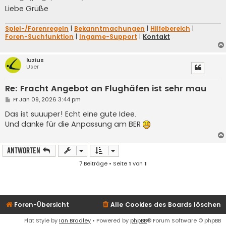
Liebe Grüße
Spiel-/Forenregeln
|
Bekanntmachungen
|
Hilfebereich
|
Foren-Suchfunktion
|
Ingame-Support
|
Kontakt
luzius
User
Re: Fracht Angebot an Flughäfen ist sehr mau
B
Fr Jan 09, 2026 3:44 pm
e
i
Das ist suuuper! Echt eine gute Idee.
t
Und danke für die Anpassung am BER
r
a
g
Antworten
7 Beiträge • Seite
1
von
1
Foren-Übersicht
Alle Cookies des Boards löschen
Flat Style by
Ian Bradley
• Powered by
phpBB
® Forum Software © phpBB