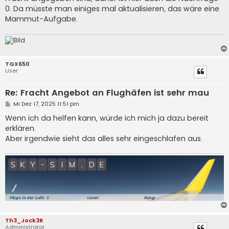
a
0. Da müsste man einiges mal aktualisieren, das wäre eine
g
Mammut-Aufgabe.
TGX650
User
Re: Fracht Angebot an Flughäfen ist sehr mau
B
Mi Dez 17, 2025 11:51 pm
e
i
Wenn ich da helfen kann, würde ich mich ja dazu bereit
t
erklären.
r
a
Aber irgendwie sieht das alles sehr eingeschlafen aus.
g
Th3_Jock3R
Administrator