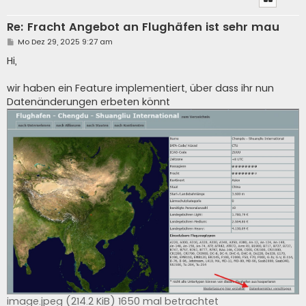
Re: Fracht Angebot an Flughäfen ist sehr mau
B
Mo Dez 29, 2025 9:27 am
e
i
Hi,
t
r
a
wir haben ein Feature implementiert, über dass ihr nun
g
Datenänderungen erbeten könnt
image.jpeg (214.2 KiB) 1650 mal betrachtet