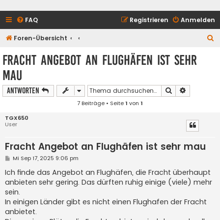
FAQ
Registrieren
Anmelden
S
Foren-Übersicht
u
Fracht Angebot an Flughäfen ist sehr
c
mau
h
e
Suche
Erweiterte
Antworten
7 Beiträge • Seite
1
von
1
TGX650
User
Fracht Angebot an Flughäfen ist sehr mau
B
Mi Sep 17, 2025 9:06 pm
e
i
Ich finde das Angebot an Flughäfen, die Fracht überhaupt
t
anbieten sehr gering. Das dürften ruhig einige (viele) mehr
r
a
sein.
g
In einigen Länder gibt es nicht einen Flughafen der Fracht
anbietet.