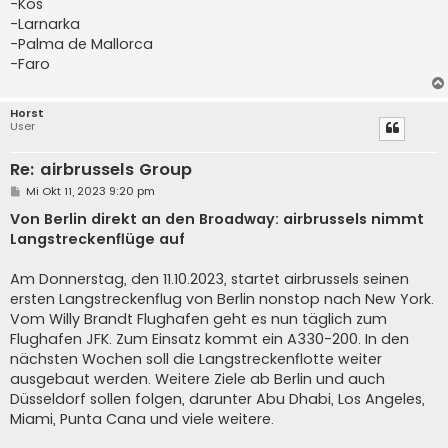
-Kos
-Larnarka
-Palma de Mallorca
-Faro
Horst
User
Re: airbrussels Group
B
Mi Okt 11, 2023 9:20 pm
e
i
Von Berlin direkt an den Broadway: airbrussels nimmt
t
Langstreckenflüge auf
r
a
g
Am Donnerstag, den 11.10.2023, startet airbrussels seinen
ersten Langstreckenflug von Berlin nonstop nach New York.
Vom Willy Brandt Flughafen geht es nun täglich zum
Flughafen JFK. Zum Einsatz kommt ein A330-200. In den
nächsten Wochen soll die Langstreckenflotte weiter
ausgebaut werden. Weitere Ziele ab Berlin und auch
Düsseldorf sollen folgen, darunter Abu Dhabi, Los Angeles,
Miami, Punta Cana und viele weitere.