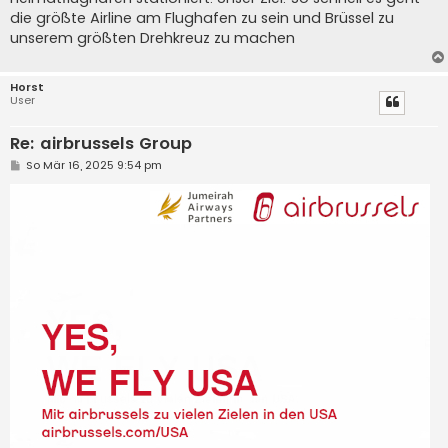
die größte Airline am Flughafen zu sein und Brüssel zu
unserem größten Drehkreuz zu machen
Horst
User
Re: airbrussels Group
B
So Mär 16, 2025 9:54 pm
e
i
t
r
a
g