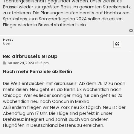
Tochtergesellschaft gegründet werden. Unser Ziel ist es
Brüssel wieder zur größten Basis im gesamten Streckennetz
zu etablieren. Die Planungen laufen bereits auf Hochtouren.
Spätestens zum Sommerflugplan 2024 sollen die ersten
Flieger wieder in Brüssel stationiert sein.
Horst
User
Re: airbrussels Group
B
So Dez 24, 2023 12:15 pm
e
i
Noch mehr Fernziele ab Berlin
t
r
a
Die Welt entdecken mit airbrussels: Ab dem 26.12 zu noch
g
mehr Zielen. Neu geht es ab Berlin 5x wöchentlich nach
Chicago. Wer es lieber sonniger mag für den geht es 2x
wöchentlich neu nach Cancun in Mexiko.
Außerdem fliegen wir New York neu 2x täglich. Neu ist der
Abendflug um 17 Uhr. Die Flüge sind perfekt in unser
Drehkreuz integriert und somit auch von anderen
Flughäfen in Deutschland bestens zu erreichen.