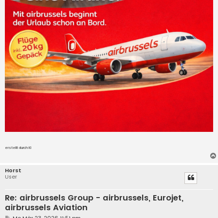
erstellt durch KI
Horst
User
Re: airbrussels Group - airbrussels, Eurojet,
airbrussels Aviation
B
Mo Mär 23, 2026 11:51 pm