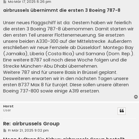
B
Mo Mär 17, 2025 8:26 pm
e
i
airbrussels übernimmt die ersten 3 Boeing 787-8
t
r
a
Unser neues Flaggschiff ist da: Gestern haben wir feierlich
g
die ersten 3 Boeing 787-8 übernommen. Damit starten wir
den ersten Teil unserer Flottenerneuerung. Sie ersetzen
unsere beiden A330-300 auf der Mittelstrecke. Außerdem
erschließen wir neue Fernziele ab Düsseldorf: Montego Bay
(Jamaika), Liberia (Costa Rica) und Samana (Dom. Rep.).
Eine weitere B787 soll noch diese Woche folgen und die
Strecke München-Abu Dhabi übernehmen.
Weitere 787 sind für unsere Basis in Brüssel geplant.
Desweiteren erwarten wir in den nächsten Tagen unsere
ersten B737 Max 8 für Eurojet. DIese sollen unsere älteren
Boeing 737-800 sowie einige A319 ersetzen.
Horst
User
Re: airbrussels Group
B
Fr Mär 21, 2025 9:02 pm
e
i