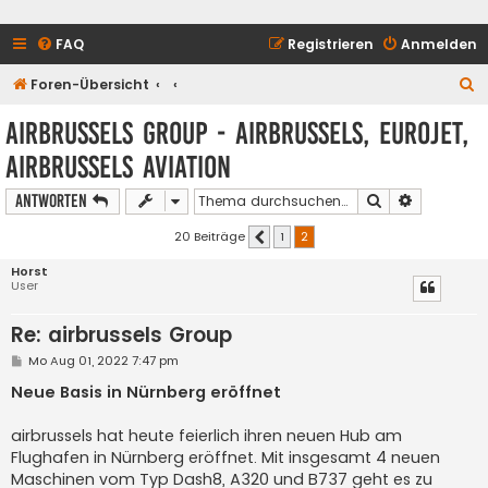
FAQ
Registrieren
Anmelden
S
Foren-Übersicht
u
airbrussels Group - airbrussels, Eurojet,
c
airbrussels Aviation
h
e
Suche
Erweiterte
Antworten
20 Beiträge
1
2
Vorherige
Horst
User
Re: airbrussels Group
B
Mo Aug 01, 2022 7:47 pm
e
i
Neue Basis in Nürnberg eröffnet
t
r
a
airbrussels hat heute feierlich ihren neuen Hub am
g
Flughafen in Nürnberg eröffnet. Mit insgesamt 4 neuen
Maschinen vom Typ Dash8, A320 und B737 geht es zu