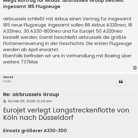
Mega Auftrag für Airbus: airbrussels Group bestellt
t
ingesamt 185 Flugzeuge
r
a
g
airbrussels schließt mit Airbus einen Vertrag für insgesamt
185 neue Flugzeuge. Ingesamt sollen 86 Airbus A320neo, 18
A321neo, 30 A330-800neo und für Eurojet 50 A320neo
bestellt werden. Damit beschließt airbrussels die größte
Flottenerneuerung in der Geschichte. DIe ersten Flugzeuge
werden ab April erwartet.
Ebenfalls befinden wir uns in Verhandlung mit Boeing über
weitere 737Max.
Horst
User
Re: airbrussels Group
B
Do Feb 26, 2026 12:24 am
e
Eurojet verlegt Langstreckenflotte von
i
t
Köln nach Düsseldorf
r
a
g
Einsatz größerer A330-300