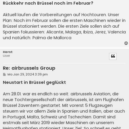
Rückkehr nach Brüssel noch im Februar?
Aktuell laufen die Vorbereitungen auf Hochtouren. Unser
Plan: Noch im Februar sollen die ersten Maschinen wieder in
Brüssel stationiert werden. Die ersten Ziele sollen sich auf
Spanien fokussieren: Alicante, Malaga, Ibiza, Jerez, Valencia
und natürlich: Palma de Mallorca
Horst
User
Re: airbrussels Group
B
Mo Jan 29, 2024 3:39 pm
e
i
Neustart in Brüssel geglückt
t
r
a
Am 28.01. war es endlich so weit: airbrussels Aviation, die
g
neue Tochtergesellschaft der airbrussels, ist am Flughafen
Brüssel Zaventem gestartet. Mit vorerst 5 Flugzeugen
steuern wir vor allem Ziele in Spanien und Italien, aber auch
in Portugal, Malta, Schweiz und Tschechien. Damit sind
erstmals seit März 2019 wieder Maschinen an unserem
Heimatflughafen stationiert. Unser Ziel: So schnell es geht