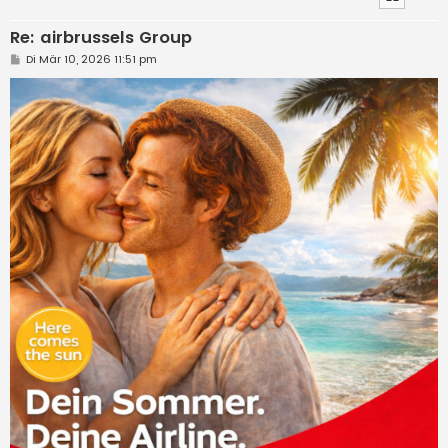
Re: airbrussels Group
B
Di Mär 10, 2026 11:51 pm
e
i
t
r
a
g