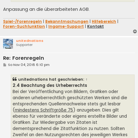
Anpassung an die überarbeiteten AGB.
Spiel-/Forenregeln
|
Bekanntmachungen
|
Hilfebereich
|
Foren-Suchfunktion
|
Ingame-Support
|
Kontakt
unitednations
Supporter
Re: Forenregeln
B
So Nov 04, 2018 6:10 pm
e
i
t
unitednations
hat geschrieben:
↑
r
a
2.4 Beachtung des Urheberrechts
g
Bei der Veröffentlichung von Bildern, Grafiken oder
anderen urheberrechtlich geschützten Werken sind die
entsprechenden Quellennachweise stets gut lesbar
(
mindestens Schriftgröße 75
) anzugeben. Dies gilt
ebenso für veränderte oder eigens erstellte Bilder und
Grafiken. Zur Wiedergabe von Zitaten ist
dementsprechend die Zitatfunktion zu nutzen. Sollten
Zweifel an den Nutzungsrechten des jeweiligen Werkes