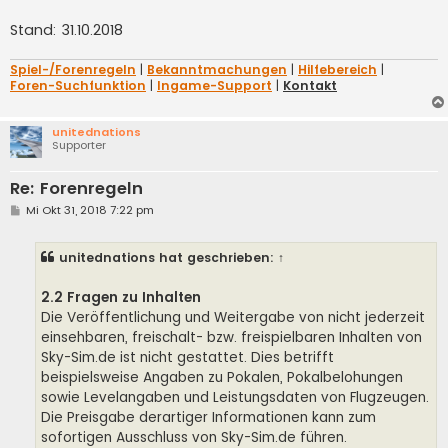
Stand: 31.10.2018
Spiel-/Forenregeln
|
Bekanntmachungen
|
Hilfebereich
|
Foren-Suchfunktion
|
Ingame-Support
|
Kontakt
unitednations
Supporter
Re: Forenregeln
B
Mi Okt 31, 2018 7:22 pm
e
i
t
unitednations
hat geschrieben:
↑
r
a
g
2.2 Fragen zu Inhalten
Die Veröffentlichung und Weitergabe von nicht jederzeit
einsehbaren, freischalt- bzw. freispielbaren Inhalten von
Sky-Sim.de ist nicht gestattet. Dies betrifft
beispielsweise Angaben zu Pokalen, Pokalbelohungen
sowie Levelangaben und Leistungsdaten von Flugzeugen.
Die Preisgabe derartiger Informationen kann zum
sofortigen Ausschluss von Sky-Sim.de führen.