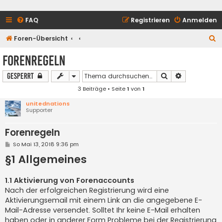
FAQ
Registrieren
Anmelden
S
Foren-Übersicht
u
Forenregeln
c
Suche
Erweiterte S
Gesperrt
h
3 Beiträge • Seite
1
von
1
e
unitednations
Supporter
Forenregeln
B
So Mai 13, 2018 9:36 pm
e
§1 Allgemeines
i
t
r
a
1.1 Aktivierung von Forenaccounts
g
Nach der erfolgreichen Registrierung wird eine
Aktivierungsemail mit einem Link an die angegebene E-
Mail-Adresse versendet. Solltet Ihr keine E-Mail erhalten
haben oder in anderer Form Probleme bei der Registrierung