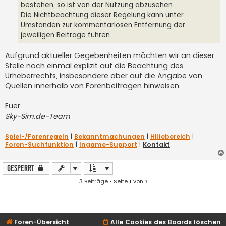
bestehen, so ist von der Nutzung abzusehen.
Die Nichtbeachtung dieser Regelung kann unter
Umständen zur kommentarlosen Entfernung der
jeweiligen Beiträge führen.
Aufgrund aktueller Gegebenheiten möchten wir an dieser
Stelle noch einmal explizit auf die Beachtung des
Urheberrechts, insbesondere aber auf die Angabe von
Quellen innerhalb von Forenbeiträgen hinweisen.
Euer
Sky-Sim.de-Team
Spiel-/Forenregeln
|
Bekanntmachungen
|
Hilfebereich
|
Foren-Suchfunktion
|
Ingame-Support
|
Kontakt
Gesperrt
3 Beiträge • Seite
1
von
1
Foren-Übersicht
Alle Cookies des Boards löschen