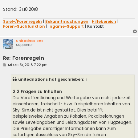
Stand: 31.10.2018
Spiel-/Forenregeln
|
Bekanntmachungen
|
Hilfebereich
|
Foren-Suchfunktion
|
Ingame-Support
|
Kontakt
unitednations
Supporter
Re: Forenregeln
B
Mi Okt 31, 2018 7:22 pm
e
i
t
unitednations
hat geschrieben:
↑
r
a
g
2.2 Fragen zu Inhalten
Die Veröffentlichung und Weitergabe von nicht jederzeit
einsehbaren, freischalt- bzw. freispielbaren Inhalten von
Sky-Sim.de ist nicht gestattet. Dies betrifft
beispielsweise Angaben zu Pokalen, Pokalbelohungen
sowie Levelangaben und Leistungsdaten von Flugzeugen.
Die Preisgabe derartiger Informationen kann zum
sofortigen Ausschluss von Sky-Sim.de führen.