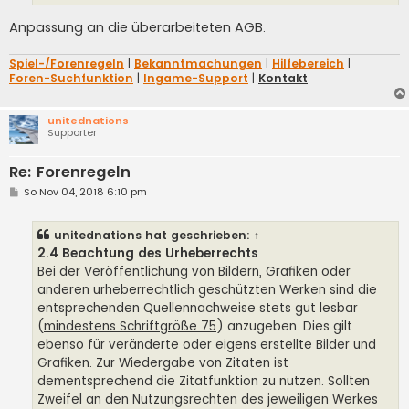
Anpassung an die überarbeiteten AGB.
Spiel-/Forenregeln
|
Bekanntmachungen
|
Hilfebereich
|
Foren-Suchfunktion
|
Ingame-Support
|
Kontakt
unitednations
Supporter
Re: Forenregeln
B
So Nov 04, 2018 6:10 pm
e
i
t
unitednations
hat geschrieben:
↑
r
a
2.4 Beachtung des Urheberrechts
g
Bei der Veröffentlichung von Bildern, Grafiken oder
anderen urheberrechtlich geschützten Werken sind die
entsprechenden Quellennachweise stets gut lesbar
(
mindestens Schriftgröße 75
) anzugeben. Dies gilt
ebenso für veränderte oder eigens erstellte Bilder und
Grafiken. Zur Wiedergabe von Zitaten ist
dementsprechend die Zitatfunktion zu nutzen. Sollten
Zweifel an den Nutzungsrechten des jeweiligen Werkes