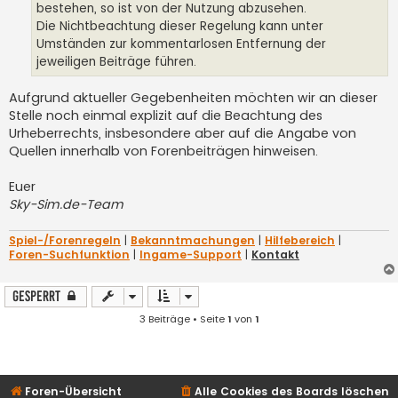
bestehen, so ist von der Nutzung abzusehen.
Die Nichtbeachtung dieser Regelung kann unter
Umständen zur kommentarlosen Entfernung der
jeweiligen Beiträge führen.
Aufgrund aktueller Gegebenheiten möchten wir an dieser
Stelle noch einmal explizit auf die Beachtung des
Urheberrechts, insbesondere aber auf die Angabe von
Quellen innerhalb von Forenbeiträgen hinweisen.
Euer
Sky-Sim.de-Team
Spiel-/Forenregeln
|
Bekanntmachungen
|
Hilfebereich
|
Foren-Suchfunktion
|
Ingame-Support
|
Kontakt
Gesperrt
3 Beiträge • Seite
1
von
1
Foren-Übersicht
Alle Cookies des Boards löschen