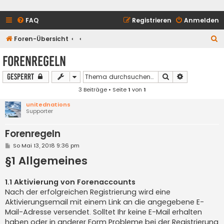
FAQ
Registrieren
Anmelden
S
Foren-Übersicht
u
Forenregeln
c
Suche
Erweiterte S
Gesperrt
h
3 Beiträge • Seite
1
von
1
e
unitednations
Supporter
Forenregeln
B
So Mai 13, 2018 9:36 pm
e
§1 Allgemeines
i
t
r
a
1.1 Aktivierung von Forenaccounts
g
Nach der erfolgreichen Registrierung wird eine
Aktivierungsemail mit einem Link an die angegebene E-
Mail-Adresse versendet. Solltet Ihr keine E-Mail erhalten
haben oder in anderer Form Probleme bei der Registrierung