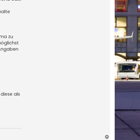
halte
ema zu
öglichst
 Angaben
diese als
N