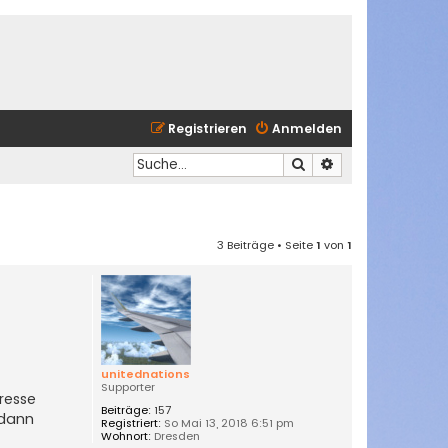
Registrieren
Anmelden
Suche
Erweiterte Suche
3 Beiträge • Seite
1
von
1
unitednations
Supporter
resse
Beiträge:
157
 dann
Registriert:
So Mai 13, 2018 6:51 pm
Wohnort:
Dresden