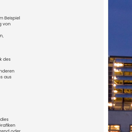
m Beispiel
g von
n,
k des
anderen
ss aus
dies
Grafiken
örend oder