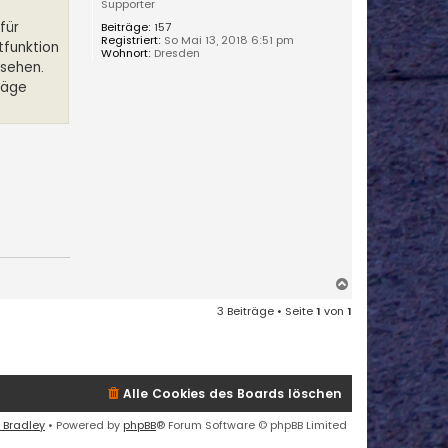
Supporter
für
Beiträge:
157
Registriert:
So Mai 13, 2018 6:51 pm
tfunktion
Wohnort:
Dresden
usehen.
räge
N
a
3 Beiträge • Seite
1
von
1
c
h
o
b
e
Alle Cookies des Boards löschen
n
 Bradley
• Powered by
phpBB
® Forum Software © phpBB Limited