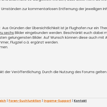
r Umständen zur kommentarlosen Entfernung der jeweiligen In
: Aus Gründen der Übersichtlichkeit ist je Flughafen nur ein Th
zu sechs
Bilder eingebunden werden. Beschränkt euch dabei m
esten gelungensten Bilder. Auf Wunsch können diese auch mit
mmer, Flugziel o.ä. ergänzt werden.
hmen.
t der Veröffentlichung. Durch die Nutzung des Forums gelten 
eich
|
Foren-Suchfunktion
|
Ingame-Support
|
Kontakt