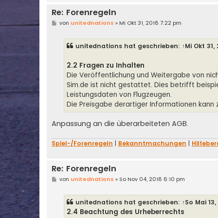
Re: Forenregeln
B
von
unitednations
»
Mi Okt 31, 2018 7:22 pm
e
i
t
unitednations
hat geschrieben:
↑
Mi Okt 31,
r
a
g
2.2 Fragen zu Inhalten
Die Veröffentlichung und Weitergabe von nicht
Sim.de ist nicht gestattet. Dies betrifft be
Leistungsdaten von Flugzeugen.
Die Preisgabe derartiger Informationen kann 
Anpassung an die überarbeiteten AGB.
Spiel-/Forenregeln
|
Bekanntmachungen
|
Hilfeber
Re: Forenregeln
B
von
unitednations
»
So Nov 04, 2018 6:10 pm
e
i
t
unitednations
hat geschrieben:
↑
So Mai 13,
r
a
2.4 Beachtung des Urheberrechts
g