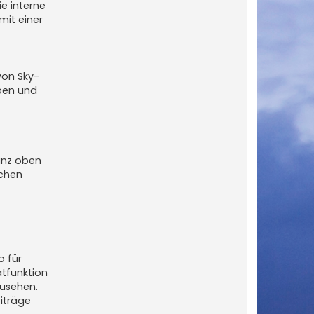
e interne
mit einer
von Sky-
aben und
anz oben
ichen
o für
atfunktion
zusehen.
iträge