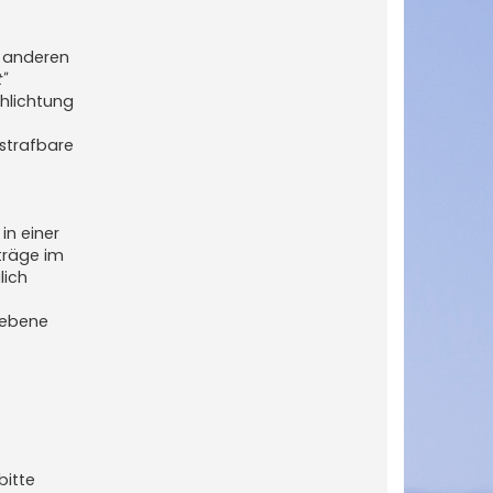
n anderen
"
chlichtung
strafbare
in einer
träge im
lich
iebene
bitte