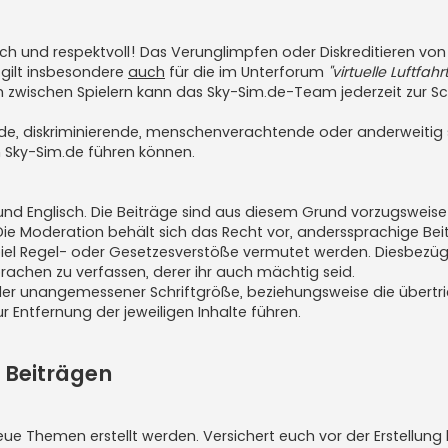
lich und respektvoll! Das Verunglimpfen oder Diskreditieren vo
 gilt insbesondere
auch
für die im Unterforum
"virtuelle Luftfahrt
ällen zwischen Spielern kann das Sky-Sim.de-Team jederzeit zur S
nde, diskriminierende, menschenverachtende oder anderweitig 
 Sky-Sim.de führen können.
nd Englisch. Die Beiträge sind aus diesem Grund vorzugsweise 
ie Moderation behält sich das Recht vor, anderssprachige Bei
ispiel Regel- oder Gesetzesverstöße vermutet werden. Diesbezüg
rachen zu verfassen, derer ihr auch mächtig seid.
der unangemessener Schriftgröße, beziehungsweise die übertr
 Entfernung der jeweiligen Inhalte führen.
 Beiträgen
e Themen erstellt werden. Versichert euch vor der Erstellung 