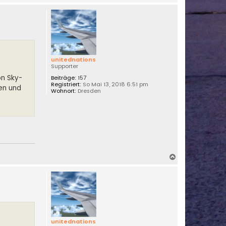
a
c
h
o
b
e
n
unitednations
Supporter
on Sky-
Beiträge:
157
Registriert:
So Mai 13, 2018 6:51 pm
ben und
Wohnort:
Dresden
N
a
c
h
o
b
e
n
unitednations