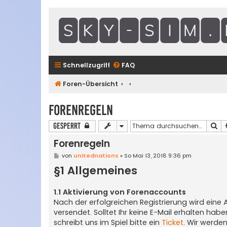
Schnellzugriff
FAQ
Foren-Übersicht
Forenregeln
Su
Gesperrt
Forenregeln
B
von
unitednations
»
So Mai 13, 2018 9:36 pm
e
§1 Allgemeines
i
t
r
a
1.1 Aktivierung von Forenaccounts
g
Nach der erfolgreichen Registrierung wird eine
versendet. Solltet Ihr keine E-Mail erhalten ha
schreibt uns im Spiel bitte ein
Ticket
. Wir werde