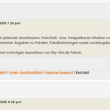
 2018 7:20 pm
 jederzeit einsehbaren, freischalt- bzw. freispielbaren Inhalten v
ispielsweise Angaben zu Pokalen, Pokalbelohungen sowie Levelanga
zum sofortigen Ausschluss von Sky-Sim.de führen.
eich
|
Foren-Suchfunktion
|
Ingame-Support
|
Kontakt
 2018 9:36 pm