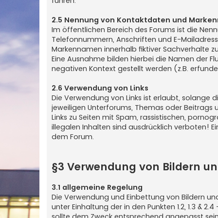
führen.
2.5 Nennung von Kontaktdaten und Marke
Im öffentlichen Bereich des Forums ist die Nenn
Telefonnummern, Anschriften und E-Mailadres
Markennamen innerhalb fiktiver Sachverhalte zu
Eine Ausnahme bilden hierbei die Namen der Flu
negativen Kontext gestellt werden (z.B. erfund
2.6 Verwendung von Links
Die Verwendung von Links ist erlaubt, solange 
jeweiligen Unterforums, Themas oder Beitrags u
Links zu Seiten mit Spam, rassistischen, por
illegalen Inhalten sind ausdrücklich verboten! E
dem Forum.
§3 Verwendung von Bildern un
3.1 allgemeine Regelung
Die Verwendung und Einbettung von Bildern und 
unter Einhaltung der in den Punkten 1.2, 1.3 & 2
sollte dem Zweck entsprechend angepasst sein u