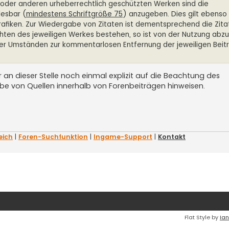
en oder anderen urheberrechtlich geschützten Werken sind die
lesbar (
mindestens Schriftgröße 75
) anzugeben. Dies gilt ebenso 
Grafiken. Zur Wiedergabe von Zitaten ist dementsprechend die Zita
chten des jeweiligen Werkes bestehen, so ist von der Nutzung abz
er Umständen zur kommentarlosen Entfernung der jeweiligen Beit
n dieser Stelle noch einmal explizit auf die Beachtung des
be von Quellen innerhalb von Forenbeiträgen hinweisen.
eich
|
Foren-Suchfunktion
|
Ingame-Support
|
Kontakt
Flat Style by
Ian