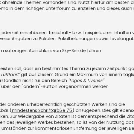
ark ähnelnde Themen vorhanden sind. Nutzt hierfür am besten di
ema in dem richtigen Unterforum zu erstellen und dieses auch 
ederzeit einsehbaren, freischalt- bzw. freispielbaren Inhalten 
pielsweise Angaben zu Pokalen, Pokalbelohungen sowie Levelang
m sofortigen Ausschluss von Sky-Sim.de führen.
eisten soll, dass ein bestimmtes Thema zu jedem Zeitpunkt g
e Luftfahrt“
gilt aus diesem Grund ein Maximum von einem tägl
rständlich nicht für den Bereich
"Logos & Liveries"
.
 über den "ändern"-Button vorgenommen werden.
 oder anderen urheberrechtlich geschützten Werken sind die
sbar (
mindestens Schriftgröße 75
) anzugeben. Dies gilt ebens
fiken. Zur Wiedergabe von Zitaten ist dementsprechend die Zit
ten des jeweiligen Werkes bestehen, so ist von der Nutzung ab
r Umständen zur kommentarlosen Entfernung der jeweiligen Be