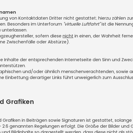
nnamen
ung von Kontaktdaten Dritter nicht gestattet; hierzu zählen zu
sen. Besonders im Unterforum
"virtuelle Luftfahrt"
ist die Nennun
 unterlassen.
gzeughersteller, sofern diese
nicht
in einen, der Wahrheit ferne
ene Zwischenfälle oder Abstürze).
die Inhalte der entsprechenden Internetseite den Sinn und Zwec
nterstützen.
nographischen und/oder ähnlich menschenverachtenden, sowie 
ine Einbettung derartiger Links führt unweigerlich zum Ausschlu
d Grafiken
Grafiken in Beiträgen sowie Signaturen ist gestattet, solange 
.4 - 2.6 genannten Regelungen erfolgt. Die Größe der Bilder und 
nd Bildinhalte so dargestellt werden, dass diese nicht als st