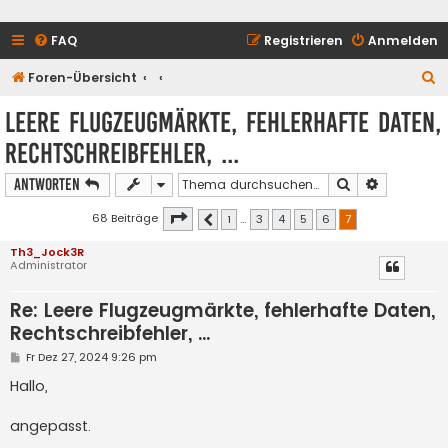
FAQ
Registrieren
Anmelden
S
Foren-Übersicht
u
Leere Flugzeugmärkte, fehlerhafte Daten,
c
Rechtschreibfehler, ...
h
e
Suche
Erweiterte
Antworten
Seite
7
von
7
68 Beiträge
1
…
3
4
5
6
7
Vorherige
Th3_Jock3R
Administrator
Re: Leere Flugzeugmärkte, fehlerhafte Daten,
Rechtschreibfehler, ...
B
Fr Dez 27, 2024 9:26 pm
e
i
Hallo,
t
r
a
angepasst.
g