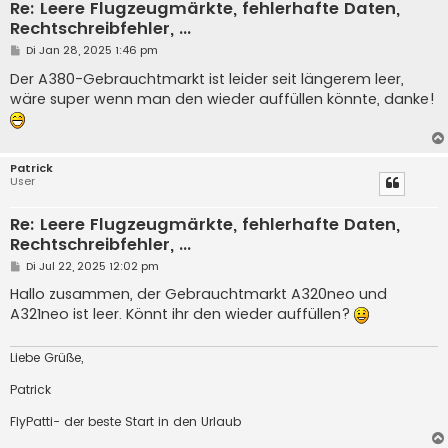
Re: Leere Flugzeugmärkte, fehlerhafte Daten,
Rechtschreibfehler, ...
B
Di Jan 28, 2025 1:46 pm
e
i
Der A380-Gebrauchtmarkt ist leider seit längerem leer,
t
wäre super wenn man den wieder auffüllen könnte, danke!
r
a
g
Patrick
User
Re: Leere Flugzeugmärkte, fehlerhafte Daten,
Rechtschreibfehler, ...
B
Di Jul 22, 2025 12:02 pm
e
i
Hallo zusammen, der Gebrauchtmarkt A320neo und
t
A321neo ist leer. Könnt ihr den wieder auffüllen?
r
a
g
Liebe Grüße,
Patrick
FlyPatti- der beste Start in den Urlaub