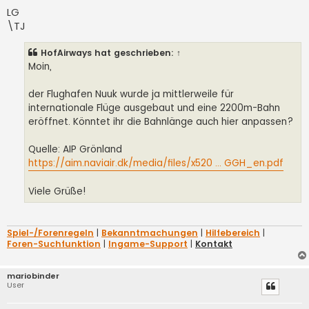
LG
\TJ
HofAirways
hat geschrieben:
↑
Moin,
der Flughafen Nuuk wurde ja mittlerweile für
internationale Flüge ausgebaut und eine 2200m-Bahn
eröffnet. Könntet ihr die Bahnlänge auch hier anpassen?
Quelle: AIP Grönland
https://aim.naviair.dk/media/files/x520 ... GGH_en.pdf
Viele Grüße!
Spiel-/Forenregeln
|
Bekanntmachungen
|
Hilfebereich
|
Foren-Suchfunktion
|
Ingame-Support
|
Kontakt
mariobinder
User