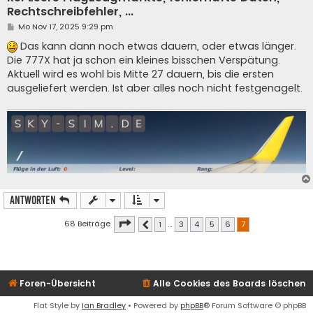
Rechtschreibfehler, ...
B
Mo Nov 17, 2025 9:29 pm
e
i
Das kann dann noch etwas dauern, oder etwas länger.
t
Die 777X hat ja schon ein kleines bisschen Verspätung.
r
a
Aktuell wird es wohl bis Mitte 27 dauern, bis die ersten
g
ausgeliefert werden. Ist aber alles noch nicht festgenagelt.
Antworten
Seite
7
von
7
68 Beiträge
1
…
3
4
5
6
7
Vorherige
Foren-Übersicht
Alle Cookies des Boards löschen
Flat Style by
Ian Bradley
• Powered by
phpBB
® Forum Software © phpBB