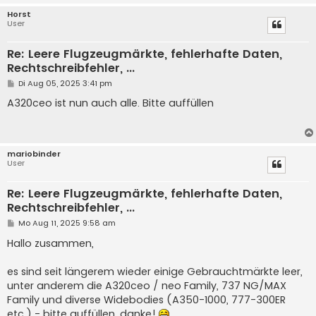
Horst
User
Re: Leere Flugzeugmärkte, fehlerhafte Daten,
Rechtschreibfehler, ...
B
Di Aug 05, 2025 3:41 pm
e
i
A320ceo ist nun auch alle. Bitte auffüllen
t
r
a
g
mariobinder
User
Re: Leere Flugzeugmärkte, fehlerhafte Daten,
Rechtschreibfehler, ...
B
Mo Aug 11, 2025 9:58 am
e
i
Hallo zusammen,
t
r
a
es sind seit längerem wieder einige Gebrauchtmärkte leer,
g
unter anderem die A320ceo / neo Family, 737 NG/MAX
Family und diverse Widebodies (A350-1000, 777-300ER
etc.) - bitte auffüllen, danke!