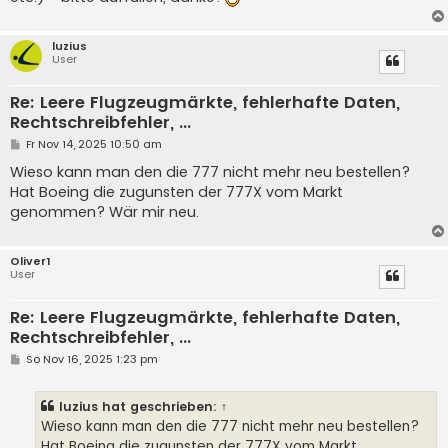
luzius
User
Re: Leere Flugzeugmärkte, fehlerhafte Daten,
Rechtschreibfehler, ...
B
Fr Nov 14, 2025 10:50 am
e
i
Wieso kann man den die 777 nicht mehr neu bestellen?
t
Hat Boeing die zugunsten der 777X vom Markt
r
a
genommen? Wär mir neu.
g
Oliver1
User
Re: Leere Flugzeugmärkte, fehlerhafte Daten,
Rechtschreibfehler, ...
B
So Nov 16, 2025 1:23 pm
e
i
t
luzius
hat geschrieben:
↑
r
a
Wieso kann man den die 777 nicht mehr neu bestellen?
g
Hat Boeing die zugunsten der 777X vom Markt