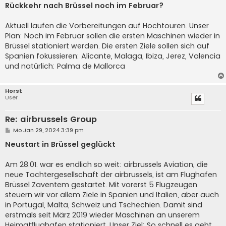
Rückkehr nach Brüssel noch im Februar?
Aktuell laufen die Vorbereitungen auf Hochtouren. Unser
Plan: Noch im Februar sollen die ersten Maschinen wieder in
Brüssel stationiert werden. Die ersten Ziele sollen sich auf
Spanien fokussieren: Alicante, Malaga, Ibiza, Jerez, Valencia
und natürlich: Palma de Mallorca
Horst
User
Re: airbrussels Group
B
Mo Jan 29, 2024 3:39 pm
e
i
Neustart in Brüssel geglückt
t
r
a
Am 28.01. war es endlich so weit: airbrussels Aviation, die
g
neue Tochtergesellschaft der airbrussels, ist am Flughafen
Brüssel Zaventem gestartet. Mit vorerst 5 Flugzeugen
steuern wir vor allem Ziele in Spanien und Italien, aber auch
in Portugal, Malta, Schweiz und Tschechien. Damit sind
erstmals seit März 2019 wieder Maschinen an unserem
Heimatflughafen stationiert. Unser Ziel: So schnell es geht