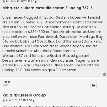
B
Mo Mär 17, 2025 8:26 pm
e
i
airbrussels übernimmt die ersten 3 Boeing 787-8
t
r
a
Unser neues Flaggschiff ist da: Gestern haben wir feierlich
g
die ersten 3 Boeing 787-8 übernommen. Damit starten wir
den ersten Teil unserer Flottenerneuerung. Sie ersetzen
unsere beiden A330-300 auf der Mittelstrecke. Außerdem
erschließen wir neue Fernziele ab Düsseldorf: Montego Bay
(Jamaika), Liberia (Costa Rica) und Samana (Dom. Rep.).
Eine weitere B787 soll noch diese Woche folgen und die
Strecke München-Abu Dhabi übernehmen.
Weitere 787 sind für unsere Basis in Brüssel geplant.
Desweiteren erwarten wir in den nächsten Tagen unsere
ersten B737 Max 8 für Eurojet. DIese sollen unsere älteren
Boeing 737-800 sowie einige A319 ersetzen.
Horst
User
Re: airbrussels Group
B
Fr Mär 21, 2025 9:02 pm
e
i