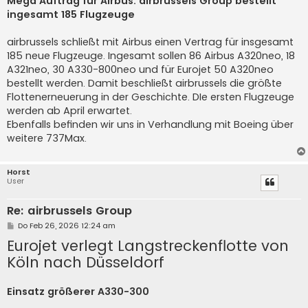
Mega Auftrag für Airbus: airbrussels Group bestellt
t
ingesamt 185 Flugzeuge
r
a
g
airbrussels schließt mit Airbus einen Vertrag für insgesamt
185 neue Flugzeuge. Ingesamt sollen 86 Airbus A320neo, 18
A321neo, 30 A330-800neo und für Eurojet 50 A320neo
bestellt werden. Damit beschließt airbrussels die größte
Flottenerneuerung in der Geschichte. DIe ersten Flugzeuge
werden ab April erwartet.
Ebenfalls befinden wir uns in Verhandlung mit Boeing über
weitere 737Max.
Horst
User
Re: airbrussels Group
B
Do Feb 26, 2026 12:24 am
e
Eurojet verlegt Langstreckenflotte von
i
t
Köln nach Düsseldorf
r
a
g
Einsatz größerer A330-300