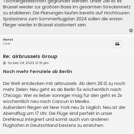
Tochtergesellschaft gegründet werden. Unser Ziel ist es
Brüssel wieder zur größten Basis im gesamten Streckennetz
zu etablieren. Die Planungen laufen bereits auf Hochtouren.
Spätestens zum Sommerflugplan 2024 sollen die ersten
Flieger wieder in Brüssel stationiert sein.
Horst
User
Re: airbrussels Group
B
So Dez 24, 2023 12:15 pm
e
i
Noch mehr Fernziele ab Berlin
t
r
a
Die Welt entdecken mit airbrussels: Ab dem 26.12 zu noch
g
mehr Zielen. Neu geht es ab Berlin 5x wöchentlich nach
Chicago. Wer es lieber sonniger mag für den geht es 2x
wöchentlich neu nach Cancun in Mexiko.
Außerdem fliegen wir New York neu 2x täglich. Neu ist der
Abendflug um 17 Uhr. Die Flüge sind perfekt in unser
Drehkreuz integriert und somit auch von anderen
Flughäfen in Deutschland bestens zu erreichen.