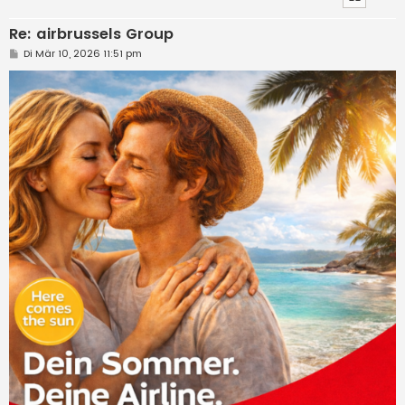
Re: airbrussels Group
B
Di Mär 10, 2026 11:51 pm
e
i
t
r
a
g