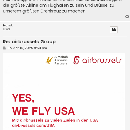
die größte Airline am Flughafen zu sein und Brüssel zu
unserem größten Drehkreuz zu machen
Horst
User
Re: airbrussels Group
B
So Mär 16, 2025 9:54 pm
e
i
t
r
a
g