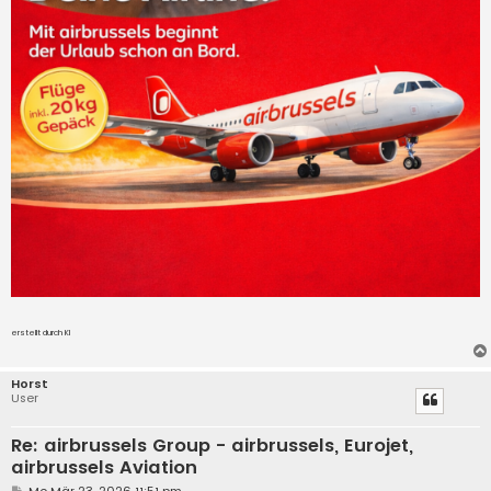
erstellt durch KI
Horst
User
Re: airbrussels Group - airbrussels, Eurojet,
airbrussels Aviation
B
Mo Mär 23, 2026 11:51 pm