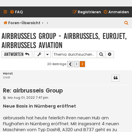
FAQ
Registrieren
Anmelden
S
Foren-Übersicht
u
airbrussels Group - airbrussels, Eurojet,
c
airbrussels Aviation
h
e
Suche
Erweiterte
Antworten
20 Beiträge
1
2
Vorherige
Horst
User
Re: airbrussels Group
B
Mo Aug 01, 2022 7:47 pm
e
i
Neue Basis in Nürnberg eröffnet
t
r
a
airbrussels hat heute feierlich ihren neuen Hub am
g
Flughafen in Nürnberg eröffnet. Mit insgesamt 4 neuen
Maschinen vom Typ Dash8, A320 und B737 geht es zu