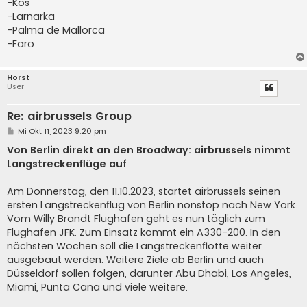
-Kos
-Larnarka
-Palma de Mallorca
-Faro
Horst
User
Re: airbrussels Group
B
Mi Okt 11, 2023 9:20 pm
e
i
Von Berlin direkt an den Broadway: airbrussels nimmt
t
Langstreckenflüge auf
r
a
g
Am Donnerstag, den 11.10.2023, startet airbrussels seinen
ersten Langstreckenflug von Berlin nonstop nach New York.
Vom Willy Brandt Flughafen geht es nun täglich zum
Flughafen JFK. Zum Einsatz kommt ein A330-200. In den
nächsten Wochen soll die Langstreckenflotte weiter
ausgebaut werden. Weitere Ziele ab Berlin und auch
Düsseldorf sollen folgen, darunter Abu Dhabi, Los Angeles,
Miami, Punta Cana und viele weitere.