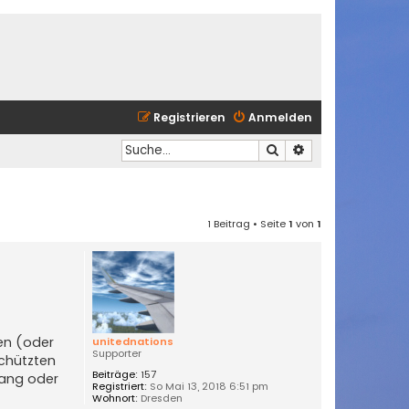
Registrieren
Anmelden
Suche
Erweiterte Suche
1 Beitrag • Seite
1
von
1
ten (oder
unitednations
Supporter
schützten
Beiträge:
157
lang oder
Registriert:
So Mai 13, 2018 6:51 pm
Wohnort:
Dresden