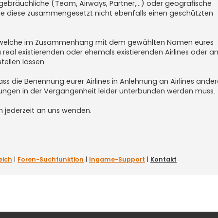
gebräuchliche (Team, Airways, Partner,...) oder geografische
lange diese zusammengesetzt nicht ebenfalls einen geschützten
ten, welche im Zusammenhang mit dem gewählten Namen eures
real existierenden oder ehemals existierenden Airlines oder a
ellen lassen.
ss die Benennung eurer Airlines in Anlehnung an Airlines ander
rungen in der Vergangenheit leider unterbunden werden muss.
n jederzeit an uns wenden.
eich
|
Foren-Suchfunktion
|
Ingame-Support
|
Kontakt