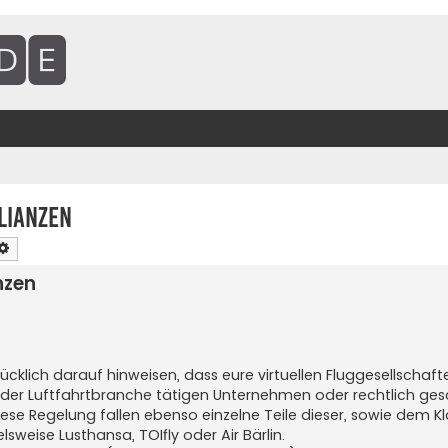
lianzen
che
Erweiterte Suche
nzen
cklich darauf hinweisen, dass eure virtuellen Fluggesellschaf
in der Luftfahrtbranche tätigen Unternehmen oder rechtlich ge
e Regelung fallen ebenso einzelne Teile dieser, sowie dem K
sweise Lusthansa, TOIfly oder Air Bärlin.