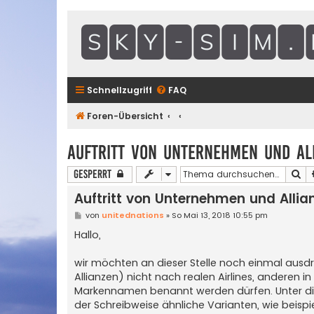
Schnellzugriff
FAQ
Foren-Übersicht
Auftritt von Unternehmen und Al
Su
Gesperrt
Auftritt von Unternehmen und Allia
B
von
unitednations
»
So Mai 13, 2018 10:55 pm
e
i
Hallo,
t
r
a
wir möchten an dieser Stelle noch einmal ausdrü
g
Allianzen) nicht nach realen Airlines, anderen 
Markennamen benannt werden dürfen. Unter dies
der Schreibweise ähnliche Varianten, wie beispiel