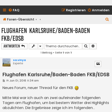
FAQ
Registrieren
Anmelden
S
Foren-Übersicht
u
Flughafen Karlsruhe/Baden-Baden
c
FKB/EDSB
h
e
Suche
Erweiterte
Antworten
1 Beitrag • Seite
1
von
1
sa.vinya
Experte
Flughafen Karlsruhe/Baden-Baden FKB/EDSB
B
Fr Jun 01, 2018 11:34 am
e
i
Neues Forum, neuer Thread für den FKB.
t
r
a
Mitte Mai war ich auch an zwei aufeinander folgenden
g
Tagen am Flughafen, um bei bestem Wetter drei Highlights
abzulichten. Die Ergebnisse zeige ich im folgenden...